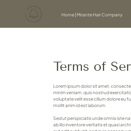
Home | Mirante Hair Company
Terms of Ser
Lorem ipsum dolor sit amet, consectet
minim veniam, quis nostrud exercitatio
voluptate velit esse cillum dolore eu f
mollit anim id est laborum.
Sed ut perspiciatis unde omnis iste 
ab illo inventore veritatis et quasi a
aut odit aut fugit, sed quia consequu