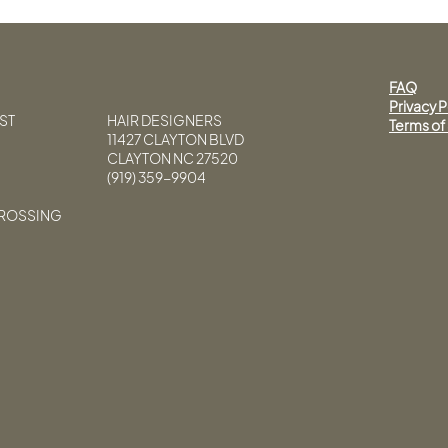
FAQ
Privacy P
ST
HAIR DESIGNERS
Terms of
11427 CLAYTON BLVD
CLAYTON NC 27520
(919) 359-9904
CROSSING