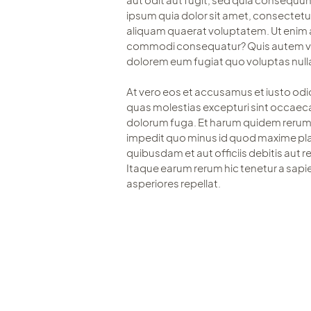
ipsum quia dolor sit amet, consectetu
aliquam quaerat voluptatem. Ut enim a
commodi consequatur? Quis autem vel e
dolorem eum fugiat quo voluptas nulla
At vero eos et accusamus et iusto odi
quas molestias excepturi sint occaecati
dolorum fuga. Et harum quidem rerum fa
impedit quo minus id quod maxime pl
quibusdam et aut officiis debitis aut
Itaque earum rerum hic tenetur a sapie
asperiores repellat.