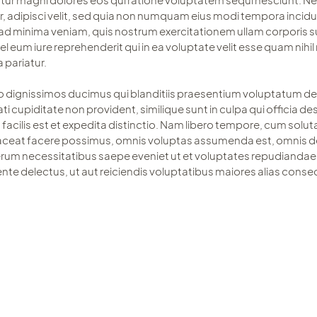
r, adipisci velit, sed quia non numquam eius modi tempora incid
d minima veniam, quis nostrum exercitationem ullam corporis susc
um iure reprehenderit qui in ea voluptate velit esse quam nihil 
 pariatur.
o dignissimos ducimus qui blanditiis praesentium voluptatum del
 cupiditate non provident, similique sunt in culpa qui officia des
cilis est et expedita distinctio. Nam libero tempore, cum soluta
aceat facere possimus, omnis voluptas assumenda est, omnis d
 rerum necessitatibus saepe eveniet ut et voluptates repudiandae
nte delectus, ut aut reiciendis voluptatibus maiores alias conse