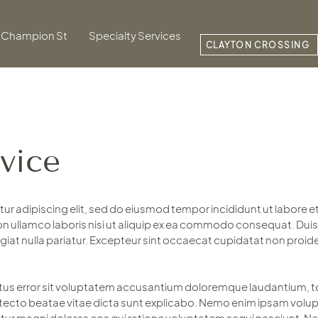
Champion St
Specialty Services
CLAYTON CROSSING
vice
ur adipiscing elit, sed do eiusmod tempor incididunt ut labore e
n ullamco laboris nisi ut aliquip ex ea commodo consequat. Duis a
ugiat nulla pariatur. Excepteur sint occaecat cupidatat non proide
natus error sit voluptatem accusantium doloremque laudantium,
rchitecto beatae vitae dicta sunt explicabo. Nemo enim ipsam vol
ntur magni dolores eos qui ratione voluptatem sequi nesciunt. 