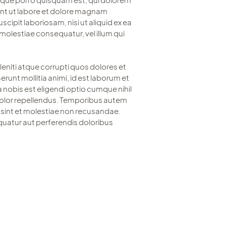
unt ut labore et dolore magnam
ipit laboriosam, nisi ut aliquid ex ea
molestiae consequatur, vel illum qui
eniti atque corrupti quos dolores et
erunt mollitia animi, id est laborum et
 nobis est eligendi optio cumque nihil
olor repellendus. Temporibus autem
 sint et molestiae non recusandae.
quatur aut perferendis doloribus