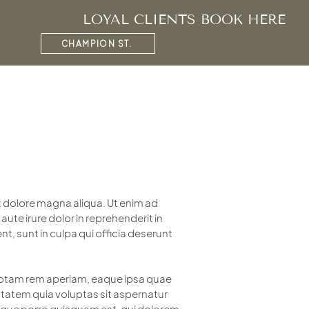
LOYAL CLIENTS BOOK HERE
CHAMPION ST.
t dolore magna aliqua. Ut enim ad
ute irure dolor in reprehenderit in
nt, sunt in culpa qui officia deserunt
 totam rem aperiam, eaque ipsa quae
uptatem quia voluptas sit aspernatur
Neque porro quisquam est, qui dolorem