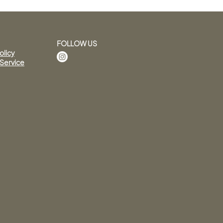
FOLLOW US
olicy
 Service